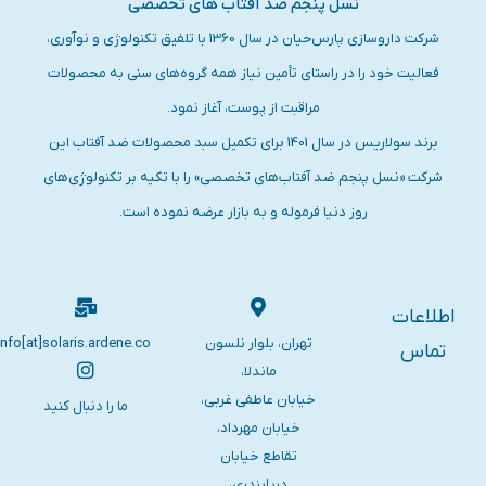
نسل پنجم ضد آفتاب های تخصصی
شرکت داروسازی پارس‌حیان در سال 1360 با تلفیق تکنولوژی و نوآوری،
فعالیت خود را در راستای تأمین نیاز همه گروه‌های سنی به محصولات
مراقبت از پوست، آغاز نمود.
برند سولاریس در سال 1401 برای تکمیل سبد محصولات ضد آفتاب این
شرکت «نسل پنجم ضد آفتاب‌های تخصصی» را با تکیه بر تکنولوژی‌های
روز دنیا فرموله و به بازار عرضه نموده است.
اطلاعات
تهران، بلوار نلسون
info[at]solaris.ardene.co
تماس
ماندلا،
خیابان عاطفی غربی،
ما را دنبال کنید
خیابان مهرداد،
تقاطع خیابان
دریابندری،